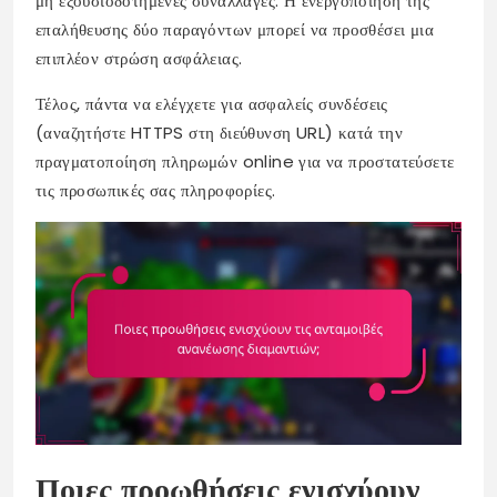
μη εξουσιοδοτημένες συναλλαγές. Η ενεργοποίηση της
επαλήθευσης δύο παραγόντων μπορεί να προσθέσει μια
επιπλέον στρώση ασφάλειας.
Τέλος, πάντα να ελέγχετε για ασφαλείς συνδέσεις
(αναζητήστε HTTPS στη διεύθυνση URL) κατά την
πραγματοποίηση πληρωμών online για να προστατεύσετε
τις προσωπικές σας πληροφορίες.
Ποιες προωθήσεις ενισχύουν