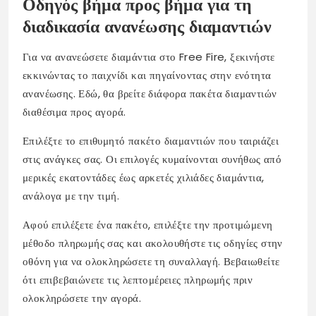
Οδηγός βήμα προς βήμα για τη
διαδικασία ανανέωσης διαμαντιών
Για να ανανεώσετε διαμάντια στο Free Fire, ξεκινήστε
εκκινώντας το παιχνίδι και πηγαίνοντας στην ενότητα
ανανέωσης. Εδώ, θα βρείτε διάφορα πακέτα διαμαντιών
διαθέσιμα προς αγορά.
Επιλέξτε το επιθυμητό πακέτο διαμαντιών που ταιριάζει
στις ανάγκες σας. Οι επιλογές κυμαίνονται συνήθως από
μερικές εκατοντάδες έως αρκετές χιλιάδες διαμάντια,
ανάλογα με την τιμή.
Αφού επιλέξετε ένα πακέτο, επιλέξτε την προτιμώμενη
μέθοδο πληρωμής σας και ακολουθήστε τις οδηγίες στην
οθόνη για να ολοκληρώσετε τη συναλλαγή. Βεβαιωθείτε
ότι επιβεβαιώνετε τις λεπτομέρειες πληρωμής πριν
ολοκληρώσετε την αγορά.