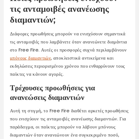
τις ανταμοιβές ανανέωσης
διαμαντιών;
Διάφορες προωθήσεις μπορούν να ενισχύσουν σημαντικά
τις ανταμοιβές που λαμβάνετε όταν ανανεώνετε διαμάντια
στο Free Fire. Αυτές οι προσφορές συχνά περιλαμβάνουν
μπόνους διαμαντιών
, αποκλειστικά αντικείμενα και
εκδηλώσεις περιορισμένου χρόνου που ενθαρρύνουν τους
παίκτες να κάνουν αγορές.
Τρέχουσες προωθήσεις για
ανανεώσεις διαμαντιών
Αυτή τη στιγμή, το Free Fire διαθέτει αρκετές προωθήσεις
που ενισχύουν τις ανταμοιβές ανανέωσης διαμαντιών. Για
παράδειγμα, οι παίκτες μπορούν να λάβουν μπόνους
διαμαντιών όταν ανανεώνουν ένα συγκεκριμένο ποσό,