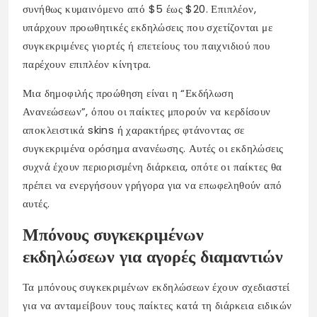
συνήθως κυμαινόμενο από $5 έως $20. Επιπλέον,
υπάρχουν προωθητικές εκδηλώσεις που σχετίζονται με
συγκεκριμένες γιορτές ή επετείους του παιχνιδιού που
παρέχουν επιπλέον κίνητρα.
Μια δημοφιλής προώθηση είναι η “Εκδήλωση
Ανανεώσεων”, όπου οι παίκτες μπορούν να κερδίσουν
αποκλειστικά skins ή χαρακτήρες φτάνοντας σε
συγκεκριμένα ορόσημα ανανέωσης. Αυτές οι εκδηλώσεις
συχνά έχουν περιορισμένη διάρκεια, οπότε οι παίκτες θα
πρέπει να ενεργήσουν γρήγορα για να επωφεληθούν από
αυτές.
Μπόνους συγκεκριμένων
εκδηλώσεων για αγορές διαμαντιών
Τα μπόνους συγκεκριμένων εκδηλώσεων έχουν σχεδιαστεί
για να ανταμείβουν τους παίκτες κατά τη διάρκεια ειδικών