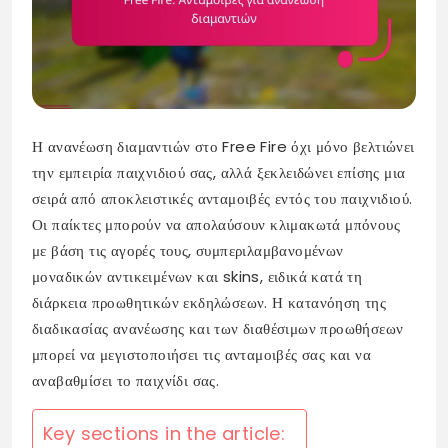
Η ανανέωση διαμαντιών στο Free Fire όχι μόνο βελτιώνει
την εμπειρία παιχνιδιού σας, αλλά ξεκλειδώνει επίσης μια
σειρά από αποκλειστικές ανταμοιβές εντός του παιχνιδιού.
Οι παίκτες μπορούν να απολαύσουν κλιμακωτά μπόνους
με βάση τις αγορές τους, συμπεριλαμβανομένων
μοναδικών αντικειμένων και skins, ειδικά κατά τη
διάρκεια προωθητικών εκδηλώσεων. Η κατανόηση της
διαδικασίας ανανέωσης και των διαθέσιμων προωθήσεων
μπορεί να μεγιστοποιήσει τις ανταμοιβές σας και να
αναβαθμίσει το παιχνίδι σας.
Key sections in the article: