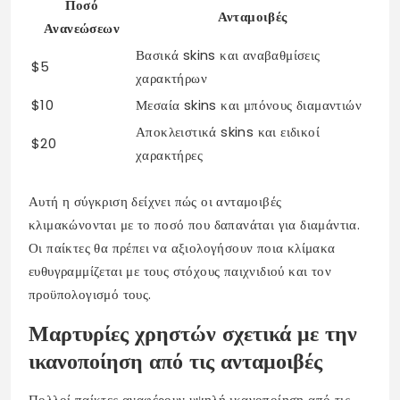
Ποσό
Ανταμοιβές
Ανανεώσεων
Βασικά skins και αναβαθμίσεις
$5
χαρακτήρων
$10
Μεσαία skins και μπόνους διαμαντιών
Αποκλειστικά skins και ειδικοί
$20
χαρακτήρες
Αυτή η σύγκριση δείχνει πώς οι ανταμοιβές
κλιμακώνονται με το ποσό που δαπανάται για διαμάντια.
Οι παίκτες θα πρέπει να αξιολογήσουν ποια κλίμακα
ευθυγραμμίζεται με τους στόχους παιχνιδιού και τον
προϋπολογισμό τους.
Μαρτυρίες χρηστών σχετικά με την
ικανοποίηση από τις ανταμοιβές
Πολλοί παίκτες αναφέρουν υψηλή ικανοποίηση από τις