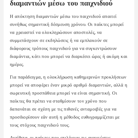
διαμαντιών μέσω του παιχνιδιού
Η απόκτηση διαμαντιών μέσω του παιχνιδιού απαιτεί
συνήθως σημαντική δέσμευση χρόνου. Οι παίκτες μπορεί
να χρειαστεί να ολοκληρώσουν αποστολές, να
συμμετάσχουν σε εκδηλώσεις ή να εμπλακούν σε
διάφορους τρόπους παιχνιδιού για να συγκεντρώσουν
διαμάντια, κάτι που μπορεί να διαρκέσει ώρες ή ακόμη και
ημέρες.
Για παράδειγμα, η ολοκλήρωση καθημερινών προκλήσεων
μπορεί να αποφέρει έναν μικρό αριθμό διαμαντιών, αλλά η
σωρευτική προσπάθεια μπορεί να είναι σημαντική. Οι
παίκτες θα πρέπει να σταθμίσουν τον χρόνο που
δαπανάται σε σχέση με τις πιθανές ανταμοιβές για να
προσδιορίσουν εάν αυτή η μέθοδος ευθυγραμμίζεται με
τους στόχους παιχνιδιού τους.
Αντίθετα, οι παίκτες που επιλέγουν τις ανανεώσεις