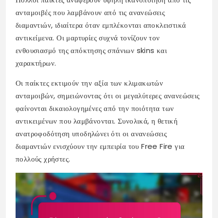
ανταμοιβές που λαμβάνουν από τις ανανεώσεις
διαμαντιών, ιδιαίτερα όταν εμπλέκονται αποκλειστικά
αντικείμενα. Οι μαρτυρίες συχνά τονίζουν τον
ενθουσιασμό της απόκτησης σπάνιων skins και
χαρακτήρων.
Οι παίκτες εκτιμούν την αξία των κλιμακωτών
ανταμοιβών, σημειώνοντας ότι οι μεγαλύτερες ανανεώσεις
φαίνονται δικαιολογημένες από την ποιότητα των
αντικειμένων που λαμβάνονται. Συνολικά, η θετική
ανατροφοδότηση υποδηλώνει ότι οι ανανεώσεις
διαμαντιών ενισχύουν την εμπειρία του Free Fire για
πολλούς χρήστες.