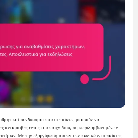
ιθμητικοί συνδυασμοί που οι παίκτες μπορούν να
ες ανταμοιβές εντός του παιχνιδιού, συμπεριλαμβανομένων
οτήτων. Με την εξαργύρωση αυτών των κωδικών, οι παίκτες